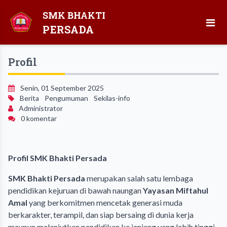
SMK BHAKTI
PERSADA
Profil
Senin, 01 September 2025
Berita
Pengumuman
Sekilas-info
Administrator
0 komentar
Profil SMK Bhakti Persada
SMK Bhakti Persada
merupakan salah satu lembaga
pendidikan kejuruan di bawah naungan
Yayasan Miftahul
Amal
yang berkomitmen mencetak generasi muda
berkarakter, terampil, dan siap bersaing di dunia kerja
maupun melanjutkan pendidikan ke jenjang yang lebih tinggi.