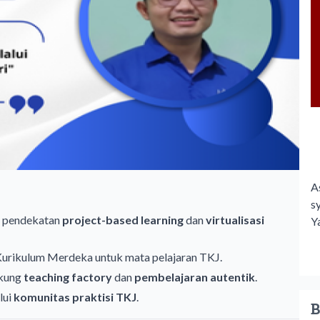
A
s
n pendekatan
project-based learning
dan
virtualisasi
Y
Kurikulum Merdeka untuk mata pelajaran TKJ.
ukung
teaching factory
dan
pembelajaran autentik
.
lui
komunitas praktisi TKJ
.
B