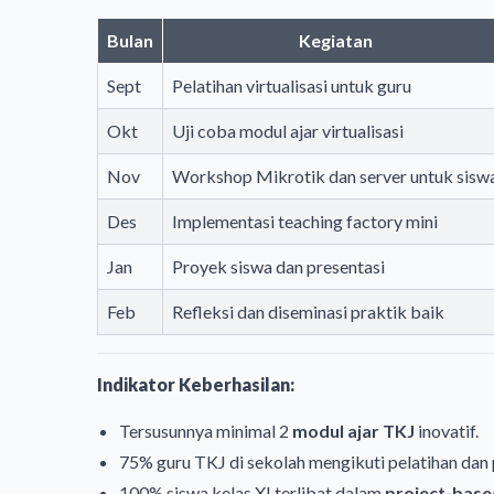
Bulan
Kegiatan
Sept
Pelatihan virtualisasi untuk guru
Okt
Uji coba modul ajar virtualisasi
Nov
Workshop Mikrotik dan server untuk sisw
Des
Implementasi teaching factory mini
Jan
Proyek siswa dan presentasi
Feb
Refleksi dan diseminasi praktik baik
Indikator Keberhasilan:
Tersusunnya minimal 2
modul ajar TKJ
inovatif.
75% guru TKJ di sekolah mengikuti pelatihan dan 
100% siswa kelas XI terlibat dalam
project-base