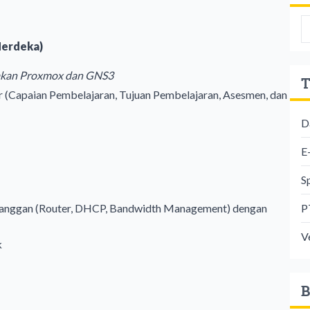
Merdeka)
nakan Proxmox dan GNS3
T
r (Capaian Pembelajaran, Tujuan Pembelajaran, Asesmen, dan
D
E
S
P
elanggan (Router, DHCP, Bandwidth Management) dengan
V
k
B