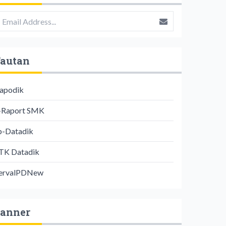
autan
apodik
-Raport SMK
p-Datadik
TK Datadik
ervalPDNew
anner